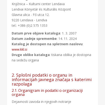
Knjižnica – Kulturni center Lendava
Lendvai Könyvtár és Kulturális Központ
Glavna ulica - Fő utca 12.
9220 Lendava - Lendva
tel.: +386 (0)2 575 1353
Datum prve objave kataloga
: 1. 3. 2007
Datum zadnje spremembe
: 14. 11. 2024
Katalog je dostopen na spletnem naslovu
:
www.kkl.si
Druge oblike kataloga
: tiskana oblika je dostopna
na sedežu organa
2. Splošni podatki o organu in
informacijah javnega značaja s katerimi
razpolaga
2.1. Organigram in podatki o organizaciji
organa
Dejavnosti zavoda in njegovih notranje