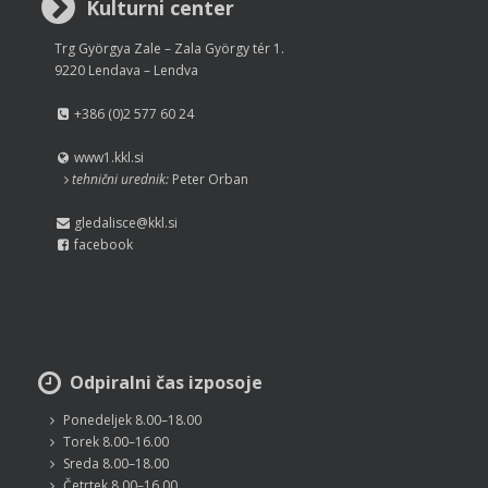
Kulturni center
Trg Györgya Zale – Zala György tér 1.
9220 Lendava – Lendva
+386 (0)2 577 60 24
www1.kkl.si
tehnični urednik:
Peter Orban
gledalisce@kkl.si
facebook
Odpiralni čas izposoje
Ponedeljek 8.00–18.00
Torek 8.00–16.00
Sreda 8.00–18.00
Četrtek 8.00–16.00