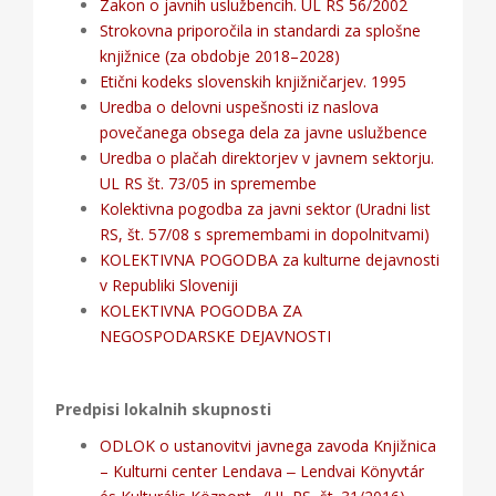
Zakon o javnih uslužbencih. UL RS 56/2002
Strokovna priporočila in standardi za splošne
knjižnice (za obdobje 2018–2028)
Etični kodeks slovenskih knjižničarjev. 1995
Uredba o delovni uspešnosti iz naslova
povečanega obsega dela za javne uslužbence
Uredba o plačah direktorjev v javnem sektorju.
UL RS št. 73/05 in spremembe
Kolektivna pogodba za javni sektor (Uradni list
RS, št. 57/08 s spremembami in dopolnitvami)
KOLEKTIVNA POGODBA za kulturne dejavnosti
v Republiki Sloveniji
KOLEKTIVNA POGODBA ZA
NEGOSPODARSKE DEJAVNOSTI
Predpisi lokalnih skupnosti
ODLOK o ustanovitvi javnega zavoda Knjižnica
– Kulturni center Lendava ‒ Lendvai Könyvtár