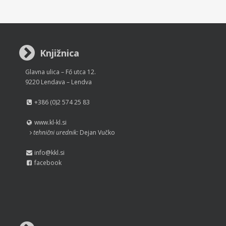
Knjižnica
Glavna ulica – Fő utca 12.
9220 Lendava – Lendva
+386 (0)2 574 25 83
www.kl-kl.si
tehnični urednik:
Dejan Vučko
info@kkl.si
facebook