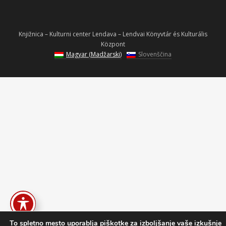
Knjižnica – Kulturni center Lendava – Lendvai Könyvtár és Kulturális
Központ
Magyar
(
Madžarski
)
Slovenščina
To spletno mesto uporablja piškotke za izboljšanje vaše izkušnje