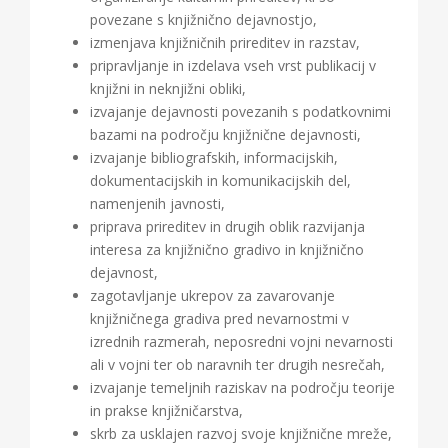
povezane s knjižnično dejavnostjo,
izmenjava knjižničnih prireditev in razstav,
pripravljanje in izdelava vseh vrst publikacij v
knjižni in neknjižni obliki,
izvajanje dejavnosti povezanih s podatkovnimi
bazami na področju knjižnične dejavnosti,
izvajanje bibliografskih, informacijskih,
dokumentacijskih in komunikacijskih del,
namenjenih javnosti,
priprava prireditev in drugih oblik razvijanja
interesa za knjižnično gradivo in knjižnično
dejavnost,
zagotavljanje ukrepov za zavarovanje
knjižničnega gradiva pred nevarnostmi v
izrednih razmerah, neposredni vojni nevarnosti
ali v vojni ter ob naravnih ter drugih nesrečah,
izvajanje temeljnih raziskav na področju teorije
in prakse knjižničarstva,
skrb za usklajen razvoj svoje knjižnične mreže,