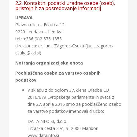
2.2. Kontaktni podatki uradne osebe (oseb),
pristojnih za posredovanje informacij
UPRAVA
Glavna ulica – Fő utca 12.
9220 Lendava – Lendva
tel.: +386 (0)2 575 1353
direktorica: dr. Judit Zágorec-Csuka (judit.zagorec-
csuka@kkl.si)
Notranja organizacijska enota
Pooblaščena oseba za varstvo osebnih
podatkov
V skladu z določilom 37. člena Uredbe EU
2016/679 Evropskega parlamenta in sveta z
dne 27. aprila 2016 smo za pooblaščeno osebo
za varstvo podatkov imenovali družbo:
DATAINFO.SI, d.o.o.
Tržaška cesta 37c, SI-2000 Maribor
www.datainfo.si