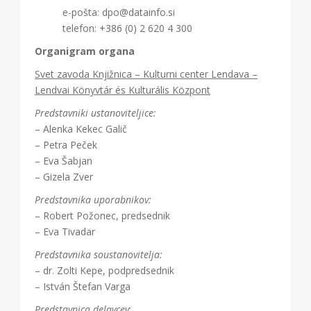
e-pošta: dpo@datainfo.si
telefon: +386 (0) 2 620 4 300
Organigram organa
Svet zavoda Knjižnica – Kulturni center Lendava –
Lendvai Könyvtár és Kulturális Központ
Predstavniki ustanoviteljice:
– Alenka Kekec Galič
– Petra Peček
– Eva Šabjan
– Gizela Zver
Predstavnika uporabnikov:
– Robert Požonec, predsednik
– Eva Tivadar
Predstavnika soustanovitelja:
– dr. Zolti Kepe, podpredsednik
– István Štefan Varga
Predstavnica delavcev
: