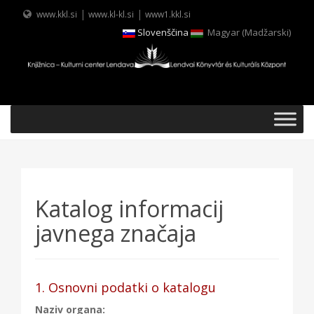
|
|
www.kkl.si
www.kl-kl.si
www1.kkl.si
Slovenščina
Magyar
(
Madžarski
)
Katalog informacij
javnega značaja
1. Osnovni podatki o katalogu
Naziv organa: